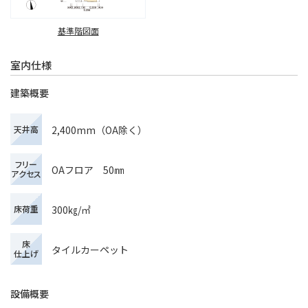
基準階図面
室内仕様
建築概要
2,400mm（OA除く）
天井高
フリー
OAフロア 50㎜
アクセス
300㎏/㎡
床荷重
床
タイルカーペット
仕上げ
設備概要