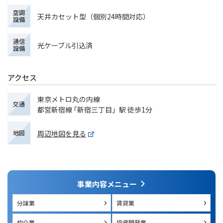
空調
天井カセット型（個別24時間対応）
設備
通信
光ケーブル引込済
設備
アクセス
東京メトロ丸の内線
交通
都営新宿線 ｢新宿三丁目」駅 徒歩1分
周辺地図を見る
地図
事業内容メニュー
分譲業
賃貸業
仲介業
投資開発業