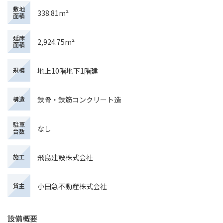
敷地
338.81m²
面積
延床
2,924.75m²
面積
地上10階地下1階建
規模
鉄骨・鉄筋コンクリート造
構造
駐車
なし
台数
飛島建設株式会社
施工
小田急不動産株式会社
貸主
設備概要