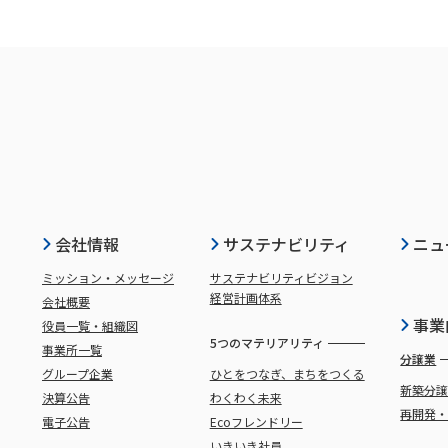
会社情報
サステナビリティ
ニュ
ミッション・メッセージ
サステナビリティビジョン
経営計画体系
会社概要
事業
役員一覧・組織図
5つのマテリアリティ
事業所一覧
分譲業
グループ企業
ひとをつなぎ、まちをつくる
新築分
決算公告
わくわく未来
再開発
電子公告
Ecoフレンドリー
いきいき社員