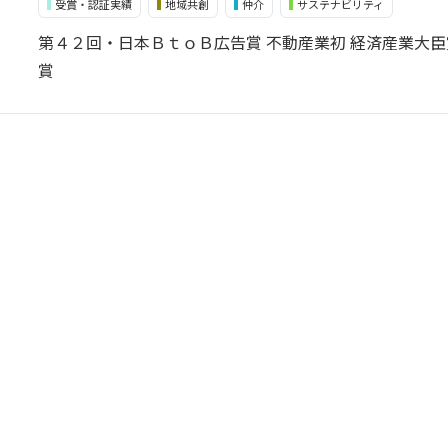
受賞・認証実績
地域共創
仲介
サステナビリティ
第４２回・日本ＢｔｏＢ広告賞 不動産業初 経済産業大
賞