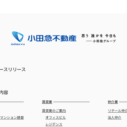
ースリリース
内容
賃貸業
仲介業
譲
賃貸業のご案内
リテール仲
・
マンション建替
オフィスビル
法人仲介
レジデンス