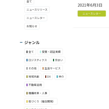
全て
2021年6月3日
ニュースリリース
ニュースレター
ニュースレター
お知らせ
ジャンル
全て
受賞・認証実績
ロジスティクス
住まい
その他
生活サービス
地域共創
DX
仲介
不動産活用
機構改革・人事
街づくり（複合開発）