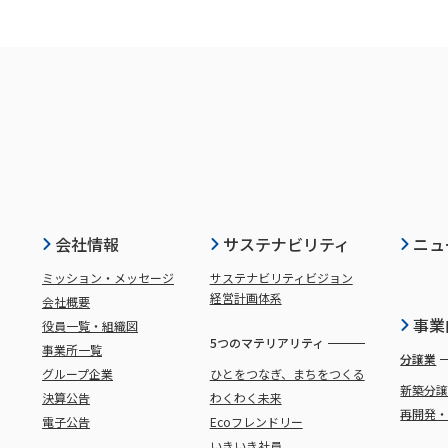
会社情報
サステナビリティ
ニュ
ミッション・メッセージ
サステナビリティビジョン
経営計画体系
会社概要
事業
役員一覧・組織図
5つのマテリアリティ
事業所一覧
分譲業
グループ企業
ひとをつなぎ、まちをつくる
新築分
決算公告
わくわく未来
再開発
電子公告
Ecoフレンドリー
いきいき社員