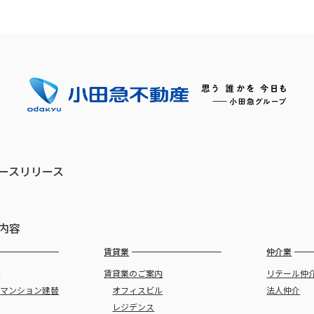
ースリリース
内容
賃貸業
仲介業
譲
賃貸業のご案内
リテール仲
・
マンション建替
オフィスビル
法人仲介
レジデンス