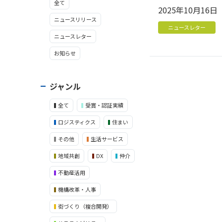
全て
2025年10月16日
ニュースリリース
ニュースレター
ニュースレター
お知らせ
ジャンル
全て
受賞・認証実績
ロジスティクス
住まい
その他
生活サービス
地域共創
DX
仲介
不動産活用
機構改革・人事
街づくり（複合開発）