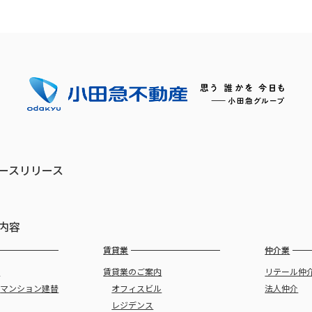
ースリリース
内容
賃貸業
仲介業
譲
賃貸業のご案内
リテール仲
・
マンション建替
オフィスビル
法人仲介
レジデンス