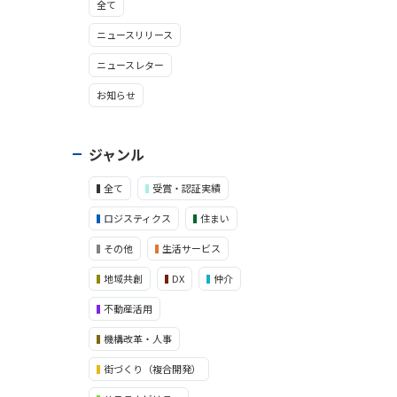
全て
ニュースリリース
ニュースレター
お知らせ
ジャンル
全て
受賞・認証実績
ロジスティクス
住まい
その他
生活サービス
地域共創
DX
仲介
不動産活用
機構改革・人事
街づくり（複合開発）