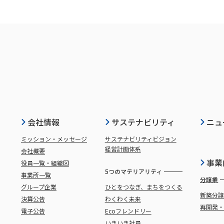
会社情報
サステナビリティ
ニュ
ミッション・メッセージ
サステナビリティビジョン
経営計画体系
会社概要
事業
役員一覧・組織図
5つのマテリアリティ
事業所一覧
分譲業
グループ企業
ひとをつなぎ、まちをつくる
新築分
決算公告
わくわく未来
再開発
電子公告
Ecoフレンドリー
いきいき社員