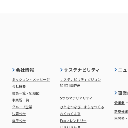
会社情報
サステナビリティ
ニュ
ミッション・メッセージ
サステナビリティビジョン
経営計画体系
会社概要
事業
役員一覧・組織図
5つのマテリアリティ
事業所一覧
分譲業
グループ企業
ひとをつなぎ、まちをつくる
新築分
決算公告
わくわく未来
再開発
電子公告
Ecoフレンドリー
いきいき社員