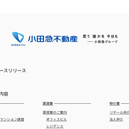
ースリリース
内容
賃貸業
仲介業
譲
賃貸業のご案内
リテール仲
・
マンション建替
オフィスビル
法人仲介
レジデンス