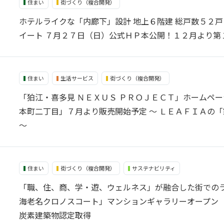
住まい
街づくり（複合開発）
ホテルライクな「内廊下」設計 地上６階建 総戸数５２
イート ７月２７日（日）公式ＨＰ本公開！１２月より第
住まい
生活サービス
街づくり（複合開発）
「狛江・喜多見 ＮＥＸＵＳ ＰＲＯＪＥＣＴ」ホームペ
本町二丁目」７月より販売開始予定 ～ ＬＥＡＦＩＡの
～
住まい
街づくり（複合開発）
サステナビリティ
「職、住、商、学・遊、ウェルネス」が融合した街でのラ
海老名クロノスコート」マンションギャラリーオープン 6月に
炭素建築物認定取得