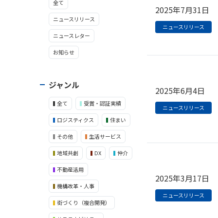
全て
2025年7月31日
ニュースリリース
ニュースリリース
ニュースレター
お知らせ
ジャンル
2025年6月4日
全て
受賞・認証実績
ニュースリリース
ロジスティクス
住まい
その他
生活サービス
地域共創
DX
仲介
不動産活用
2025年3月17日
機構改革・人事
ニュースリリース
街づくり（複合開発）