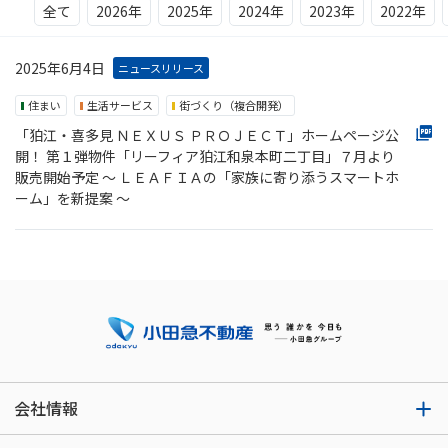
全て
2026年
2025年
2024年
2023年
2022年
2025年6月4日
ニュースリリース
住まい
生活サービス
街づくり（複合開発）
「狛江・喜多見 ＮＥＸＵＳ ＰＲＯＪＥＣＴ」ホームページ公
開！ 第１弾物件「リーフィア狛江和泉本町二丁目」７月より
販売開始予定 ～ ＬＥＡＦＩＡの「家族に寄り添うスマートホ
ーム」を新提案 ～
会社情報