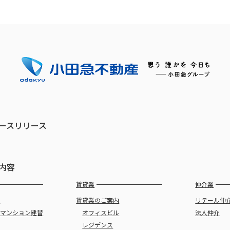
ースリリース
内容
賃貸業
仲介業
譲
賃貸業のご案内
リテール仲
・
マンション建替
オフィスビル
法人仲介
レジデンス