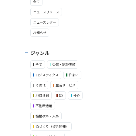
全て
ニュースリリース
ニュースレター
お知らせ
ジャンル
全て
受賞・認証実績
ロジスティクス
住まい
その他
生活サービス
地域共創
DX
仲介
不動産活用
機構改革・人事
街づくり（複合開発）