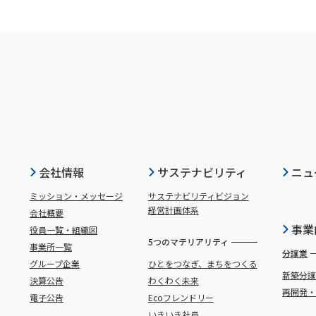
会社情報
サステナビリティ
ニュ
ミッション・メッセージ
サステナビリティビジョン
経営計画体系
会社概要
事業
役員一覧・組織図
5つのマテリアリティ
事業所一覧
分譲業
グループ企業
ひとをつなぎ、まちをつくる
新築分
決算公告
わくわく未来
再開発
電子公告
Ecoフレンドリー
いきいき社員