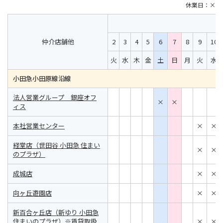
休業日：×
仲介店舗他
2
3
4
5
6
7
8
9
10
火
水
木
金
土
日
月
火
水
小田急小田原線沿線
法人営業グループ 銀座オフ
×
×
ィス
本社営業センター
×
×
経堂店（世田谷 小田急 住まい
×
×
のプラザ）
成城店
×
×
向ヶ丘遊園店
×
×
新百合ヶ丘店（新ゆり 小田急
住まいのプラザ）※賃貸取扱
×
×