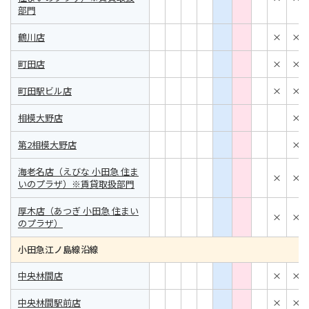
部門
鶴川店
×
×
町田店
×
×
町田駅ビル店
×
×
相模大野店
×
第2相模大野店
×
海老名店（えびな 小田急 住ま
×
×
いのプラザ）※賃貸取扱部門
厚木店（あつぎ 小田急 住まい
×
×
のプラザ）
小田急江ノ島線沿線
中央林間店
×
×
中央林間駅前店
×
×