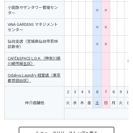
小田急サザンタワー管理セン
×
×
ター
ViNA GARDENS マネジメント
×
×
センター
仙台支店（宮城県仙台市若林
×
×
区新寺）
CAFÉ&SPACE L.D.K.（神奈川県
×
川崎市麻生区）
Odakyu Laundry 経堂店（東京
都世田谷区）
2
3
4
5
6
7
8
9
10
仲介店舗他
火
水
木
金
土
日
月
火
水