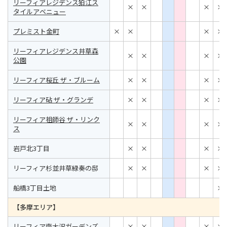
リーフィアレジデンス狛江ス
×
×
×
×
タイルアベニュー
プレミスト金町
×
×
×
×
リーフィアレジデンス井草森
×
×
×
×
公園
リーフィア桜丘 ザ・ブルーム
×
×
×
×
リーフィア砧 ザ・グランデ
×
×
×
×
リーフィア祖師谷 ザ・リンク
×
×
×
×
ス
岩戸北3丁目
×
×
×
×
リーフィア杉並井草緑奏の邸
×
×
×
×
船橋3丁目土地
×
【多摩エリア】
リーフィア南大沢ガーデンズ
×
×
×
×