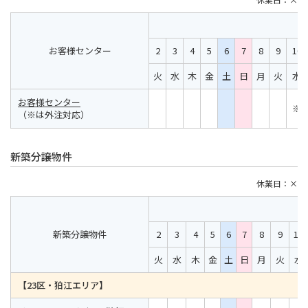
お客様センター
2
3
4
5
6
7
8
9
10
火
水
木
金
土
日
月
火
水
お客様センター
※
（※は外注対応）
新築分譲物件
休業日：×
新築分譲物件
2
3
4
5
6
7
8
9
10
火
水
木
金
土
日
月
火
水
【23区・狛江エリア】