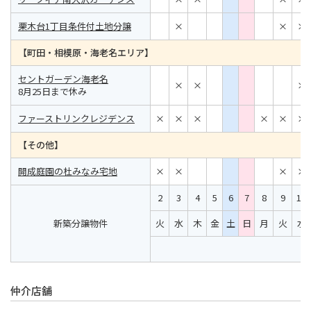
栗木台1丁目条件付土地分譲
×
×
×
【町田・相模原・海老名エリア】
セントガーデン海老名
×
×
×
8月25日まで休み
ファーストリンクレジデンス
×
×
×
×
×
×
【その他】
開成庭園の杜みなみ宅地
×
×
×
×
2
3
4
5
6
7
8
9
10
新築分譲物件
火
水
木
金
土
日
月
火
水
仲介店舗