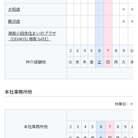
大和店
×
×
藤沢店
×
×
湘南小田急住まいのプラザ
（ODAKYU 湘南 GATE）
2
3
4
5
6
7
8
9
10
仲介店舗他
火
水
木
金
土
日
月
火
水
本社事務所他
休業日：×
本社事務所他
2
3
4
5
6
7
8
9
10
火
水
木
金
土
日
月
火
水