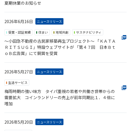
夏期休業のお知らせ
2026年6月16日
ニュースリリース
受賞・認証実績
住まい
地域共創
サステナビリティ
～小田急不動産の古民家移築再生プロジェクト～ 「ＫＡＴＡ
ＲＩＴＳＵＧＩ」特設ウェブサイトが 「第４７回 日本Ｂｔ
ｏＢ広告賞」にて銅賞を受賞
2026年5月27日
ニュースリリース
生活サービス
梅雨時期の強い味方 タイパ重視の若者や共働き世帯からの
需要拡大 コインランドリーの売上が前年同期比１．４倍に
増加
2026年5月20日
ニュースリリース