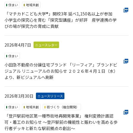
住まい
地域共創
「マチカドこども大学®」開校3年 延べ1,150名以上が参加
小学生の探究心を育む「探究型講座」が好評 産学連携の学
びの場が探究力の育成に貢献
2026年4月7日
ニュースレター
住まい
小田急不動産の分譲住宅ブランド 「リーフィア」ブランドビ
ジュアル リニューアルのお知らせ ２０２６年４月１日（水）
より、新ビジュアルへ刷新
2026年3月30日
ニュースリリース
住まい
地域共創
街づくり（複合開発）
「登⼾駅前地区第一種市街地再開発事業」 権利変換計画認
可・着工のお知らせ 〜登⼾駅前の機能性と賑わいを高める歩
行者デッキと新たな駅前拠点の創出〜