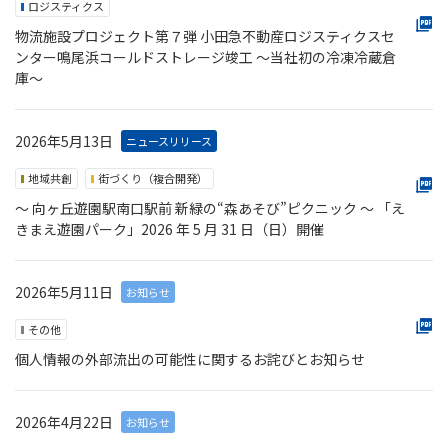
ロジスティクス
物流施設プロジェクト第７弾 小田急不動産ロジスティクスセ
ンター鳴尾浜コールドストレージ竣工 ～当社初の冷凍冷蔵倉
庫～
2026年5月13日
ニュースリリース
地域共創
街づくり（複合開発）
〜 向ヶ丘遊園駅南口駅前 新緑の“森あそび”ピクニック 〜 「え
きまえ遊園パーク」2026 年 5 月 31 日（日）開催
2026年5月11日
お知らせ
その他
個人情報の外部流出の可能性に関するお詫びとお知らせ
2026年4月22日
お知らせ