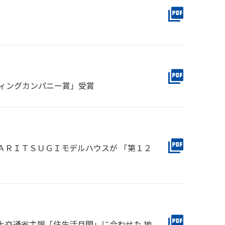
ディングカンパニー賞」受賞
ＡＲＩＴＳＵＧＩモデルハウスが 「第１２
土交通省主唱「住生活月間」に合わせた 地