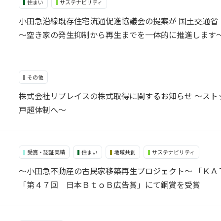
住まい
サステナビリティ
小田急沿線既存住宅流通促進協議会の提案が 国土交通省
～空き家の発生抑制から再生までを一体的に推進します
その他
株式会社リプレイスの株式取得に関するお知らせ ～スト
戸超体制へ～
受賞・認証実績
住まい
地域共創
サステナビリティ
～小田急不動産の古民家移築再生プロジェクト～ 「ＫＡ
「第４７回 日本ＢｔｏＢ広告賞」にて銅賞を受賞