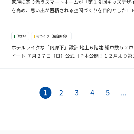
家族に寄り添うスマートホームが「第１９回キッズデザ
を高め、思い出が蓄積される空間づくりを目的としたＬ
住まい
街づくり（複合開発）
ホテルライクな「内廊下」設計 地上６階建 総戸数５２
イート ７月２７日（日）公式ＨＰ本公開！１２月より第
1
2
3
4
5
...