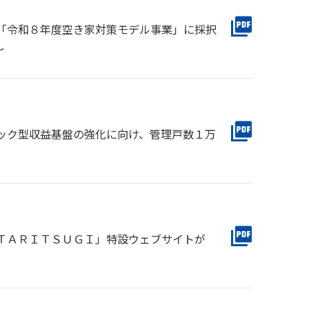
「令和８年度空き家対策モデル事業」に採択
～
ック型収益基盤の強化に向け、管理戸数１万
ＴＡＲＩＴＳＵＧＩ」特設ウェブサイトが