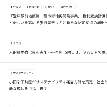
住まい
地域共創
街づくり（複合開発）
「登⼾駅前地区第一種市街地再開発事業」 権利変換計画
と賑わいを高める歩行者デッキと新たな駅前拠点の創出
その他
人的資本強化策を実施 ～平均年収約１３．９％ＵＰで生
サステナビリティ
小田急不動産がサステナビリティ経営方針を策定 社会
能な成長を目指します