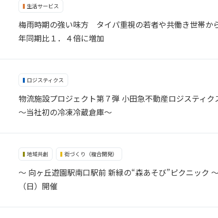
生活サービス
梅雨時期の強い味方 タイパ重視の若者や共働き世帯か
年同期比１．４倍に増加
ロジスティクス
物流施設プロジェクト第７弾 小田急不動産ロジスティク
～当社初の冷凍冷蔵倉庫～
地域共創
街づくり（複合開発）
〜 向ヶ丘遊園駅南口駅前 新緑の“森あそび”ピクニック 〜 「
（日）開催