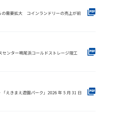
らの需要拡大 コインランドリーの売上が前
スセンター鳴尾浜コールドストレージ竣工
えきまえ遊園パーク」2026 年 5 月 31 日