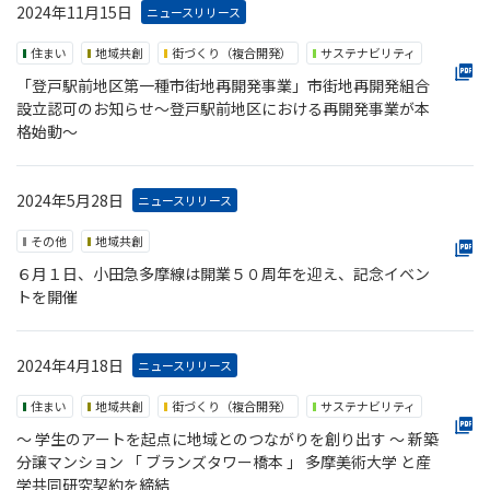
2024年11月15日
ニュースリリース
住まい
地域共創
街づくり（複合開発）
サステナビリティ
「登戸駅前地区第一種市街地再開発事業」市街地再開発組合
設立認可のお知らせ～登戸駅前地区における再開発事業が本
格始動～
2024年5月28日
ニュースリリース
その他
地域共創
６月１日、小田急多摩線は開業５０周年を迎え、記念イベン
トを開催
2024年4月18日
ニュースリリース
住まい
地域共創
街づくり（複合開発）
サステナビリティ
～ 学生のアートを起点に地域とのつながりを創り出す ～ 新築
分譲マンション 「 ブランズタワー橋本 」 多摩美術大学 と産
学共同研究契約を締結