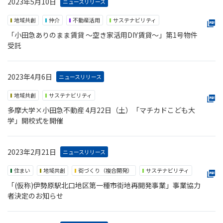
2023年5月10日
ニュースリリース
地域共創
仲介
不動産活用
サステナビリティ
「小田急ありのまま賃貸 ～空き家活用DIY賃貸～」第1号物件
受託
2023年4月6日
ニュースリリース
地域共創
サステナビリティ
多摩大学×小田急不動産 4月22日（土）「マチカドこども大
学」開校式を開催
2023年2月21日
ニュースリリース
住まい
地域共創
街づくり（複合開発）
サステナビリティ
「(仮称)伊勢原駅北口地区第一種市街地再開発事業」事業協力
者決定のお知らせ