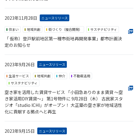
2023年11月28日
ニュースリリース
住まい
地域共創
街づくり（複合開発）
サステナビリティ
「 仮称）登戸駅前地区第一種市街地再開発事業」都市計画決
定のお知らせ
2023年9月26日
ニュースリリース
生活サービス
地域共創
仲介
不動産活用
サステナビリティ
空き家を活用した賃貸サービス 「小田急ありのまま賃貸 ～空
き家活用DIY賃貸～」 第1号物件に 9月28日（木） 古民家スタ
ジオ「studio ICHI」がオープン！ 大正築の空き家が地域活性
化に貢献する拠点へと再生
2023年9月15日
ニュースリリース