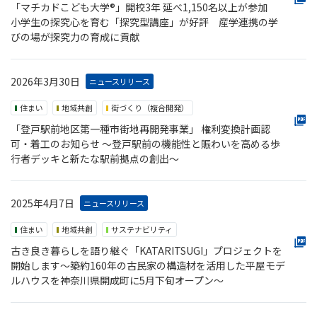
「マチカドこども大学®」開校3年 延べ1,150名以上が参加
小学生の探究心を育む「探究型講座」が好評 産学連携の学
びの場が探究力の育成に貢献
2026年3月30日
ニュースリリース
住まい
地域共創
街づくり（複合開発）
「登⼾駅前地区第一種市街地再開発事業」 権利変換計画認
可・着工のお知らせ 〜登⼾駅前の機能性と賑わいを高める歩
行者デッキと新たな駅前拠点の創出〜
2025年4月7日
ニュースリリース
住まい
地域共創
サステナビリティ
古き良き暮らしを語り継ぐ「KATARITSUGI」プロジェクトを
開始します～築約160年の古民家の構造材を活用した平屋モデ
ルハウスを神奈川県開成町に5月下旬オープン～