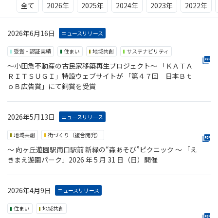
全て
2026年
2025年
2024年
2023年
2022年
2026年6月16日
ニュースリリース
受賞・認証実績
住まい
地域共創
サステナビリティ
～小田急不動産の古民家移築再生プロジェクト～ 「ＫＡＴＡ
ＲＩＴＳＵＧＩ」特設ウェブサイトが 「第４７回 日本Ｂｔ
ｏＢ広告賞」にて銅賞を受賞
2026年5月13日
ニュースリリース
地域共創
街づくり（複合開発）
〜 向ヶ丘遊園駅南口駅前 新緑の“森あそび”ピクニック 〜 「え
きまえ遊園パーク」2026 年 5 月 31 日（日）開催
2026年4月9日
ニュースリリース
住まい
地域共創