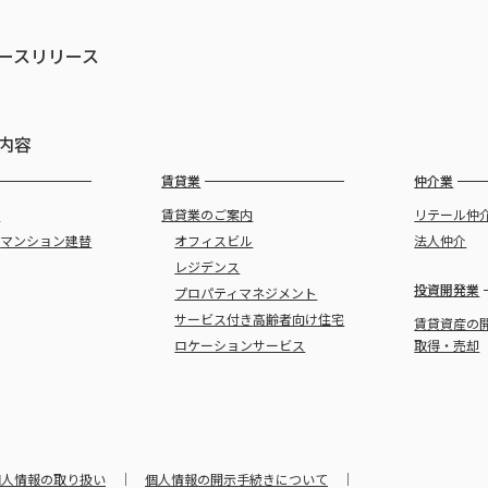
ースリリース
内容
賃貸業
仲介業
譲
賃貸業のご案内
リテール仲
・
マンション建替
オフィスビル
法人仲介
レジデンス
投資開発業
プロパティマネジメント
サービス付き
高齢者向け住宅
賃貸資産の
ロケーションサービス
取得・売却
個人情報の取り扱い
個人情報の開示手続きについて