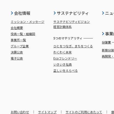
会社情報
サステナビリティ
ニュ
ミッション・メッセージ
サステナビリティビジョン
経営計画体系
会社概要
事業
役員一覧・組織図
5つのマテリアリティ
事業所一覧
分譲業
グループ企業
ひとをつなぎ、まちをつくる
新築分
決算公告
わくわく未来
再開発
電子公告
Ecoフレンドリー
いきいき社員
正しいをえらべる
お問い合わせ
サイトマップ
サイトのご利用にあたって