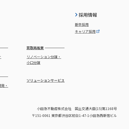
採用情報
新卒採用
キャリア採用
買取再販業
介
リノベーション分譲・
小口分譲
ソリューションサービス
開発・
小田急不動産株式会社 国土交通大臣(15)第1168号
〒151-0061 東京都渋谷区初台1-47-1小田急西新宿ビル