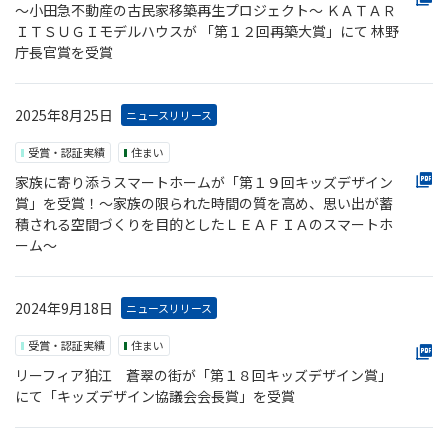
～小田急不動産の古民家移築再生プロジェクト～ ＫＡＴＡＲ
ＩＴＳＵＧＩモデルハウスが 「第１２回再築大賞」にて 林野
庁長官賞を受賞
2025年8月25日
ニュースリリース
受賞・認証実績
住まい
家族に寄り添うスマートホームが「第１９回キッズデザイン
賞」を受賞！～家族の限られた時間の質を高め、思い出が蓄
積される空間づくりを目的としたＬＥＡＦＩＡのスマートホ
ーム～
2024年9月18日
ニュースリリース
受賞・認証実績
住まい
リーフィア狛江 蒼翠の街が「第１８回キッズデザイン賞」
にて「キッズデザイン協議会会長賞」を受賞