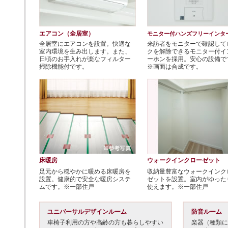
エアコン（全居室）
モニター付ハンズフリーインタ
全居室にエアコンを設置。快適な
来訪者をモニターで確認して
室内環境を生み出します。また、
クを解除できるモニター付イ
日頃のお手入れが楽なフィルター
ーホンを採用。安心の設備で
掃除機能付です。
※画面は合成です。
床暖房
ウォークインクローゼット
足元から穏やかに暖める床暖房を
収納量豊富なウォークインク
設置。健康的で安全な暖房システ
ゼットを設置。室内がゆった
ムです。※一部住戸
使えます。※一部住戸
ユニバーサルデザインルーム
防音ルーム
車椅子利用の方や高齢の方も暮らしやすい
楽器（種類に