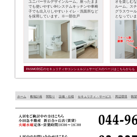
ユニバーサルデザインルーム。座ったまま
オを楽しむな
でも使いやすいIHシステムキッチンや車椅
ルーム。スチ
子でも出入りしやすいトイレ・洗面所など
グラスウール
を採用しています。※一部住戸
となっていま
PASMO対応のセキュリティやコンシェルジュサービスのページはこちらからも
ホーム
｜
敷地計画
｜
間取り
｜
設備・仕様
｜
セキュリティ・サービス
｜
周辺環境
｜
眺望