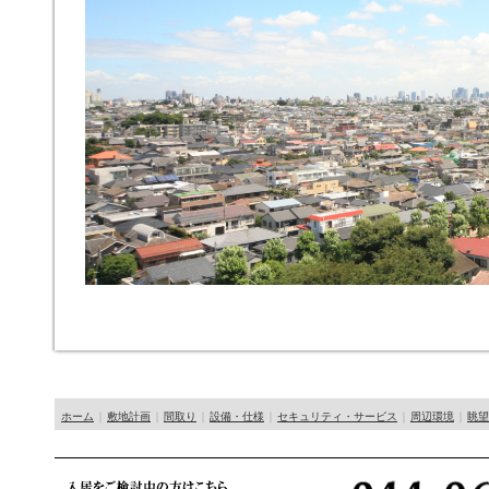
ホーム
｜
敷地計画
｜
間取り
｜
設備・仕様
｜
セキュリティ・サービス
｜
周辺環境
｜
眺望