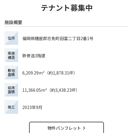
テナント募集中
施設概要
福岡県糟屋郡志免町田富二丁目2番1号
住所
規模
鉄骨造3階建
構造
敷地
6,209.29m²（約1,878.31坪）
面積
延床
11,366.05m²（約3,438.23坪）
面積
2023年9月
施工
物件パンフレット