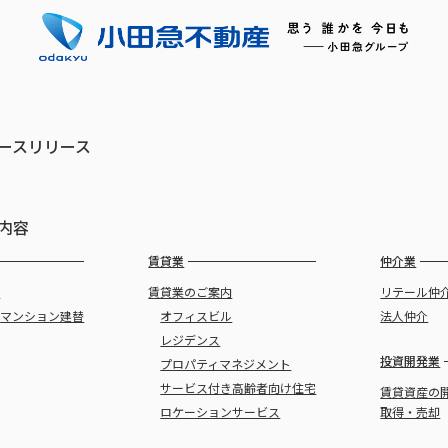
ースリリース
内容
賃貸業
仲介業
譲
賃貸業のご案内
リテール仲
・
マンション建替
オフィスビル
法人仲介
レジデンス
投資開発業
プロパティマネジメント
サービス付き
高齢者向け住宅
賃貸資産の
ロケーションサービス
取得・売却