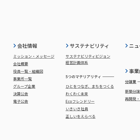
会社情報
サステナビリティ
ニュ
ミッション・メッセージ
サステナビリティビジョン
経営計画体系
会社概要
事業
役員一覧・組織図
5つのマテリアリティ
事業所一覧
分譲業
グループ企業
ひとをつなぎ、まちをつくる
新築分
決算公告
わくわく未来
再開発
電子公告
Ecoフレンドリー
いきいき社員
正しいをえらべる