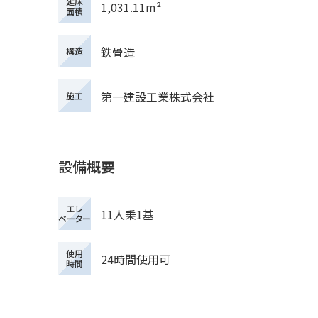
延床
1,031.11m²
面積
鉄骨造
構造
第一建設工業株式会社
施工
設備概要
エレ
11人乗1基
ベーター
使用
24時間使用可
時間