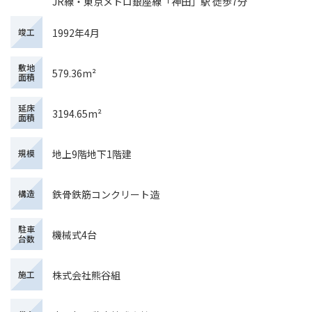
JR線・東京メトロ銀座線「神田」駅 徒歩7分
1992年4月
竣工
敷地
579.36m²
面積
延床
3194.65m²
面積
地上9階地下1階建
規模
鉄骨鉄筋コンクリート造
構造
駐車
機械式4台
台数
株式会社熊谷組
施工