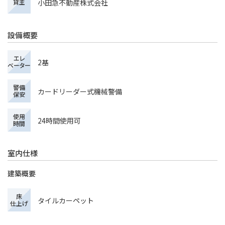
小田急不動産株式会社
貸主
設備概要
エレ
2基
ベーター
警備
カードリーダー式機械警備
保安
使用
24時間使用可
時間
室内仕様
建築概要
床
タイルカーペット
仕上げ