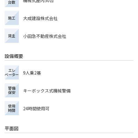
機械式屋内30台
台数
大成建設株式会社
施工
小田急不動産株式会社
貸主
設備概要
エレ
9人乗2基
ベーター
警備
キーボックス式機械警備
保安
使用
24時間使用可
時間
平面図