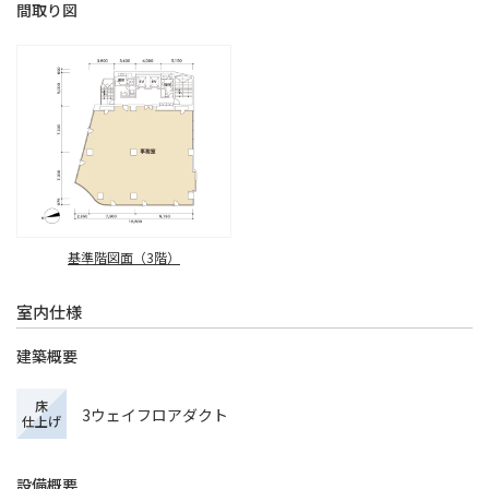
間取り図
基準階図面（3階）
室内仕様
建築概要
床
3ウェイフロアダクト
仕上げ
設備概要