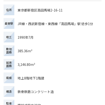
東京都新宿区高田馬場2-16-11
住所
JR線・西武新宿線・東西線「高田馬場」駅 徒歩1分
最寄駅
1990年7月
竣工
敷地
385.36m²
面積
延床
3,146.80m²
面積
地上8階地下1階建
規模
鉄骨鉄筋コンクリート造
構造
駐車