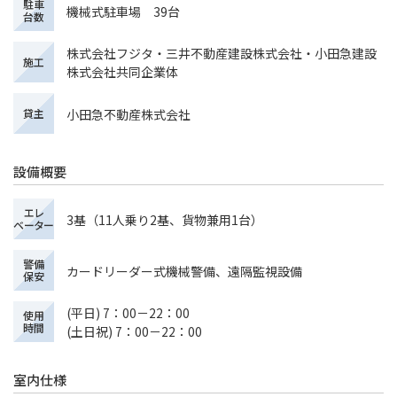
駐車
機械式駐車場 39台
台数
株式会社フジタ・三井不動産建設株式会社・小田急建設
施工
株式会社共同企業体
小田急不動産株式会社
貸主
設備概要
エレ
3基（11人乗り2基、貨物兼用1台）
ベーター
警備
カードリーダー式機械警備、遠隔監視設備
保安
(平日) 7：00－22：00
使用
時間
(土日祝) 7：00－22：00
室内仕様