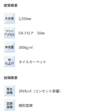
建築概要
2,550㎜
天井高
フリー
OAフロア 50㎜
アクセス
300㎏/㎡
床荷重
床
タイルカーペット
仕上げ
設備概要
電気
30VA/㎡（コンセント容量）
設備
空調
個別空調
設備