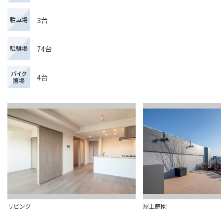
3台
駐車場
74台
駐輪場
バイク
4台
置場
リビング
屋上庭園