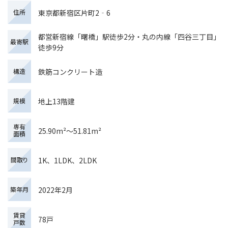
東京都新宿区片町2‐6
住所
都営新宿線「曙橋」駅徒歩2分・丸の内線「四谷三丁目」
最寄駅
徒歩9分
鉄筋コンクリート造
構造
地上13階建
規模
専有
25.90m²～51.81m²
面積
1K、1LDK、2LDK
間取り
2022年2月
築年月
賃貸
78戸
戸数