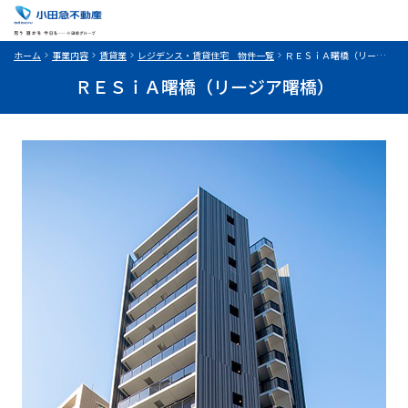
ホーム
事業内容
賃貸業
レジデンス・賃貸住宅 物件一覧
ＲＥＳｉＡ曙橋（リージア曙橋）
ＲＥＳｉＡ曙橋（リージア曙橋）