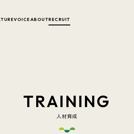
LTURE
VOICE
ABOUT
RECRUIT
T
R
A
I
N
I
N
G
人材育成