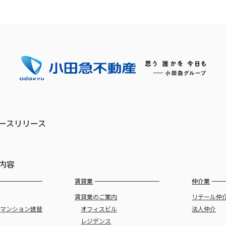
ースリリース
内容
賃貸業
仲介業
譲
賃貸業のご案内
リテール仲
・
マンション建替
オフィスビル
法人仲介
レジデンス