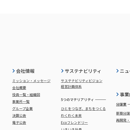
会社情報
サステナビリティ
ニュ
ミッション・メッセージ
サステナビリティビジョン
経営計画体系
会社概要
事業
役員一覧・組織図
5つのマテリアリティ
事業所一覧
分譲業
グループ企業
ひとをつなぎ、まちをつくる
新築分
決算公告
わくわく未来
再開発
電子公告
Ecoフレンドリー
いきいき社員