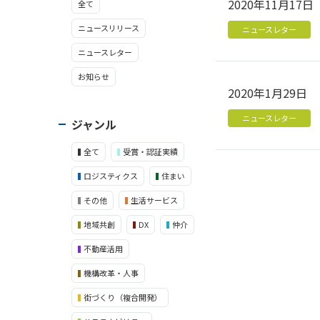
2020年11月17日
全て
ニュースリリース
ニュースレター
ニュースレター
お知らせ
2020年1月29日
ニュースレター
ジャンル
全て
受賞・認証実績
ロジスティクス
住まい
その他
生活サービス
地域共創
DX
仲介
不動産活用
機構改革・人事
街づくり（複合開発）