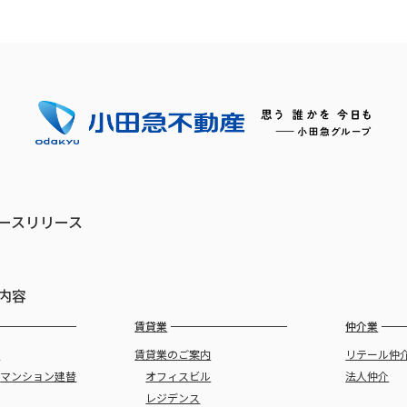
ースリリース
内容
賃貸業
仲介業
譲
賃貸業のご案内
リテール仲
・
マンション建替
オフィスビル
法人仲介
レジデンス