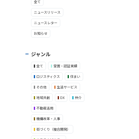
全て
ニュースリリース
ニュースレター
お知らせ
ジャンル
全て
受賞・認証実績
ロジスティクス
住まい
その他
生活サービス
地域共創
DX
仲介
不動産活用
機構改革・人事
街づくり（複合開発）