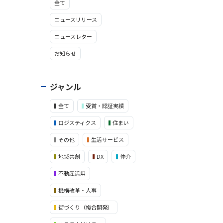
全て
ニュースリリース
ニュースレター
お知らせ
ジャンル
全て
受賞・認証実績
ロジスティクス
住まい
その他
生活サービス
地域共創
DX
仲介
不動産活用
機構改革・人事
街づくり（複合開発）