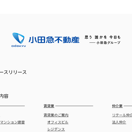
ースリリース
内容
賃貸業
仲介業
譲
賃貸業のご案内
リテール仲
・
マンション建替
オフィスビル
法人仲介
レジデンス