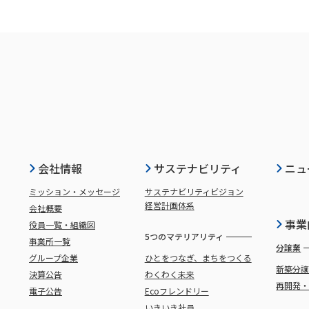
会社情報
サステナビリティ
ニュ
ミッション・メッセージ
サステナビリティビジョン
経営計画体系
会社概要
事業
役員一覧・組織図
5つのマテリアリティ
事業所一覧
分譲業
グループ企業
ひとをつなぎ、まちをつくる
新築分
決算公告
わくわく未来
再開発
電子公告
Ecoフレンドリー
いきいき社員