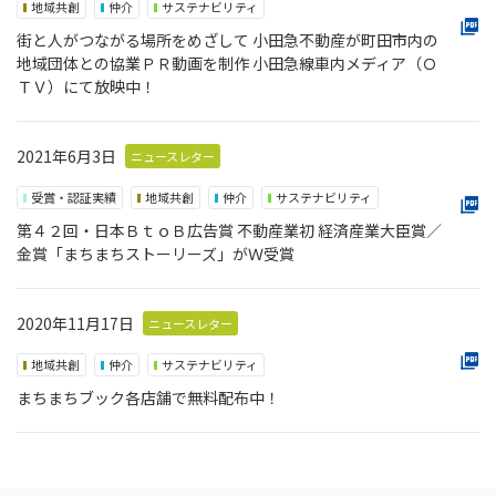
地域共創
仲介
サステナビリティ
街と人がつながる場所をめざして 小田急不動産が町田市内の
地域団体との協業ＰＲ動画を制作 小田急線車内メディア（Ｏ
ＴＶ）にて放映中！
2021年6月3日
ニュースレター
受賞・認証実績
地域共創
仲介
サステナビリティ
第４２回・日本ＢｔｏＢ広告賞 不動産業初 経済産業大臣賞／
金賞「まちまちストーリーズ」がＷ受賞
2020年11月17日
ニュースレター
地域共創
仲介
サステナビリティ
まちまちブック各店舗で無料配布中！