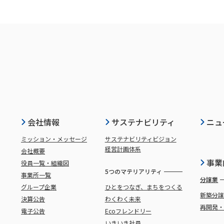
会社情報
サステナビリティ
ニュ
ミッション・メッセージ
サステナビリティビジョン
経営計画体系
会社概要
事業
役員一覧・組織図
5つのマテリアリティ
事業所一覧
分譲業
グループ企業
ひとをつなぎ、まちをつくる
新築分
決算公告
わくわく未来
再開発
電子公告
Ecoフレンドリー
いきいき社員