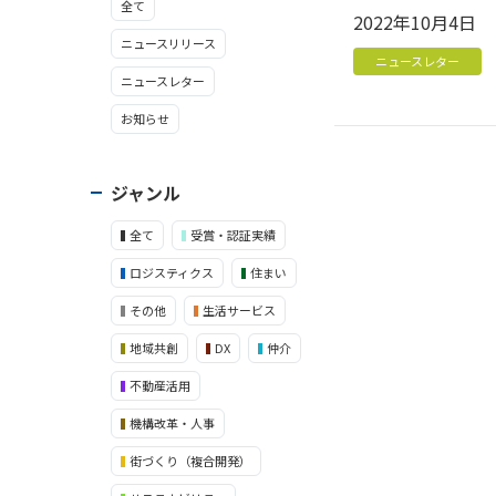
全て
2022年10月4日
ニュースリリース
ニュースレター
ニュースレター
お知らせ
ジャンル
全て
受賞・認証実績
ロジスティクス
住まい
その他
生活サービス
地域共創
DX
仲介
不動産活用
機構改革・人事
街づくり（複合開発）