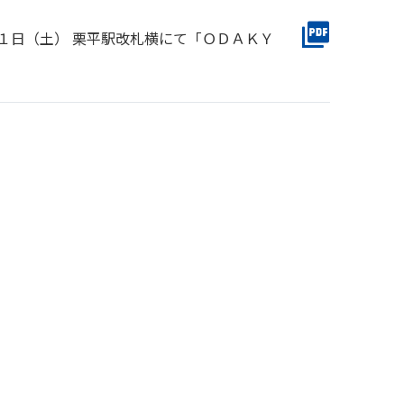
月１日（土） 栗平駅改札横にて「ＯＤＡＫＹ