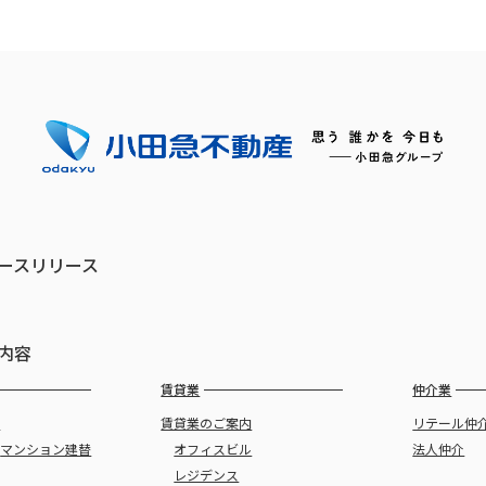
ースリリース
内容
賃貸業
仲介業
譲
賃貸業のご案内
リテール仲
・
マンション建替
オフィスビル
法人仲介
レジデンス